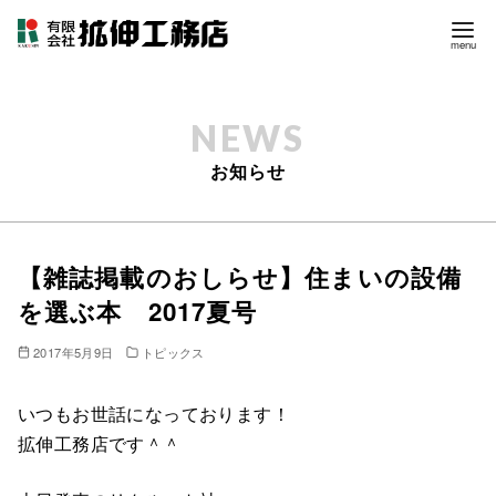
コ
ン
テ
お知らせ
ン
ツ
へ
移
【雑誌掲載のおしらせ】住まいの設備
動
を選ぶ本 2017夏号
2017年5月9日
トピックス
いつもお世話になっております！
拡伸工務店です＾＾